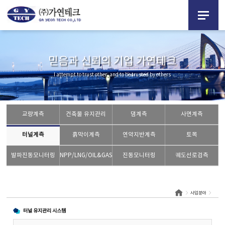
믿음과 신뢰의 기업 가연테크
I attempt to trust other, and to be trusted by others
교량계측
건축물 유지관리
댐계측
사면계측
터널계측
흙막이계측
연약지반계측
토목
발파진동모니터링
NPP/LNG/OIL&GAS 모니터링
진동모니터링
궤도선로검측
사업분야
터널 유지관리 시스템