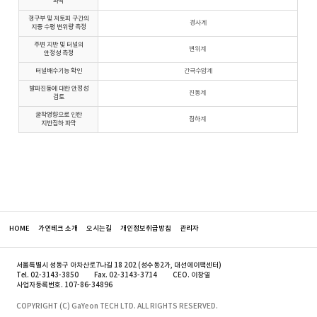
파악
갱구부 및 저토피 구간의
경사계
지중 수평 변위량 측정
주변 지반 및 터널의
변위계
안정성 측정
터널배수기능 확인
간극수압계
발파진동에 대한 안정성
진동계
검토
굴착영향으로 인한
침하계
지반침하 파악
HOME
가연테크 소개
오시는길
개인정보취급방침
관리자
서울특별시 성동구 아차산로7나길 18 202 (성수동2가, 대선에이팩센터)
Tel. 02-3143-3850
Fax. 02-3143-3714
CEO. 이창열
사업자등록번호. 107-86-34896
COPYRIGHT (C) GaYeon TECH LTD. ALL RIGHTS RESERVED.