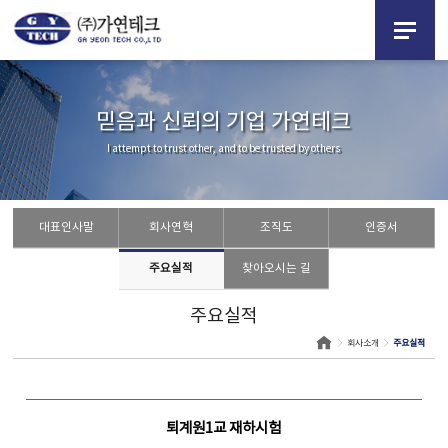
믿음과 신뢰의 기업 가연테크
I attempt to trust other, and to be trusted by others
대표인사말
회사연혁
조직도
인증서
주요실적
찾아오시는 길
주요실적
회사소개
주요실적
퇴계원1교 재하시험